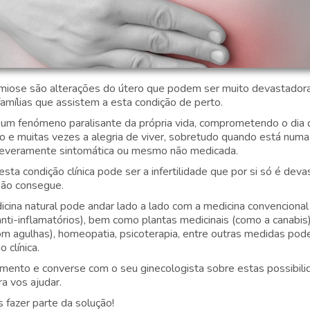
iose são alterações do útero que podem ser muito devastadoras
amílias que assistem a esta condição de perto.
um fenómeno paralisante da própria vida, comprometendo o dia d
 e muitas vezes a alegria de viver, sobretudo quando está numa
severamente sintomática ou mesmo não medicada.
ta condição clínica pode ser a infertilidade que por si só é deva
 não consegue.
cina natural pode andar lado a lado com a medicina convencional 
anti-inflamatórios), bem como plantas medicinais (como a canabis
om agulhas), homeopatia, psicoterapia, entre outras medidas pode
 clínica.
imento e converse com o seu ginecologista sobre estas possibil
a vos ajudar.
fazer parte da solução!