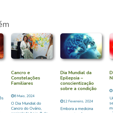
bém
Cancro e
Dia Mundial da
D
Constelações
Epilepsia –
N
Familiares
conscientização
sobre a condição
8 Maio, 2024
ês
U
12 Fevereiro, 2024
s
O Dia Mundial do
m
Cancro do Ovário,
Embora a medicina