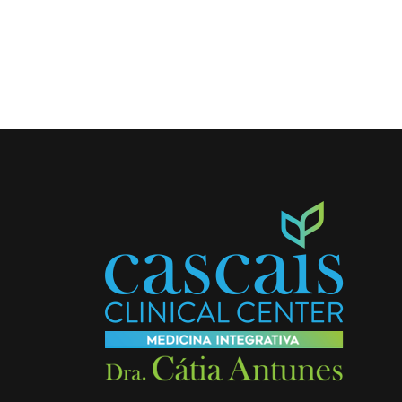
derradeiramente o m
do Outono. Aquele
outono de dias morno
mas que já nos faz
sentir que estamos a
caminhar para os dias
curtos e frios do tem
frio. As transições de
estação trazem consi
desafios para o noss
organismo na medida
que […]