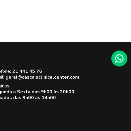
ferecendo momentos
e puro relaxamento e
em-estar.
efone
:
21 441 45 76
il
:
geral@cascaisclinicalcenter.com
ários
:
unda a Sexta das 9h00 às 20h00
ados das 9h00 às 14h00