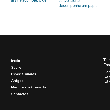
ês
o
assinalado hoje, 8 de
convencional
d
maio, destaca a
desempenhe um papel
s,
b
importância da
fundamental no
consciencialização e da
diagnóstico das
educação sobre esta
possíveis causas e
doença que afeta
tratamento da
po
milhares de mulheres
epilepsia, é essencial
em todo o mundo.
reconhecer os
go
benefícios da medicina
o
natural no diagnóstico
de causas e de
alternativas como a
cannabis medicinal, a
Tel
Início
naturopatia, a
Ema
Sobre
acupunctura e a
Hor
medicina quântica
Especialidades
Seg
Artigos
Sáb
Marque sua Consulta
Contactos